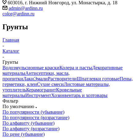
603016, г. Нижний Новгород, ул. Монастырка, д. 18
admin@ardinn.ru
color@ardinn.ru
Грунты
Главная
-
Каталог
-
Грунты
Водоэмульсионные краски
Колера и пасты
Декоративные
материалы
Антисептики, масла,
пропитки
Лаки
Эмали
Растворители
Шпатлевки готовые
Пены,
герметики, клеи
Сухие смеси
Листовые материалы,
утеплитель
Керамогранит
Кровельные
материалы
Инструмент
Хозинвентарь и хозтовары
Фильтр
По умолчанию
По популярности (убывание)
По популярности (возрастание)
По алфавиту (убывание)
По алфавиту (возрастание)
По цене (убывание)