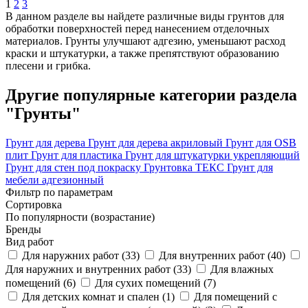
1
2
3
В данном разделе вы найдете различные виды грунтов для
обработки поверхностей перед нанесением отделочных
материалов. Грунты улучшают адгезию, уменьшают расход
краски и штукатурки, а также препятствуют образованию
плесени и грибка.
Другие популярные категории раздела
"Грунты"
Грунт для дерева
Грунт для дерева акриловый
Грунт для OSB
плит
Грунт для пластика
Грунт для штукатурки укрепляющий
Грунт для стен под покраску
Грунтовка ТЕКС
Грунт для
мебели адгезионный
Фильтр по параметрам
Сортировка
По популярности (возрастание)
Бренды
Вид работ
Для наружних работ (
33
)
Для внутренних работ (
40
)
Для наружних и внутренних работ (
33
)
Для влажных
помещений (
6
)
Для сухих помещений (
7
)
Для детских комнат и спален (
1
)
Для помещений с