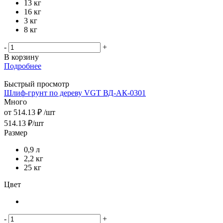
13 кг
16 кг
3 кг
8 кг
-
+
В корзину
Подробнее
Быстрый просмотр
Шлиф-грунт по дереву VGT ВД-АК-0301
Много
от
514.13 ₽
/шт
514.13
₽
/шт
Размер
0,9 л
2,2 кг
25 кг
Цвет
-
+