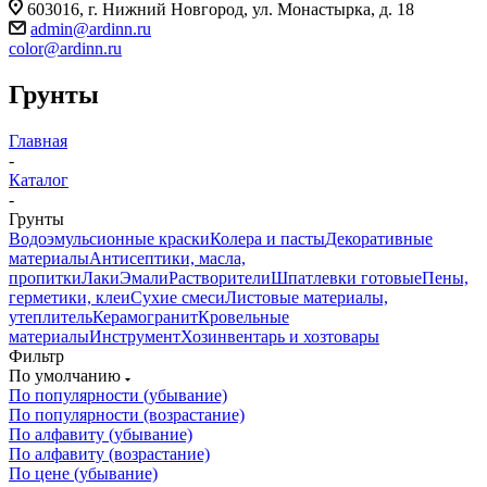
603016, г. Нижний Новгород, ул. Монастырка, д. 18
admin@ardinn.ru
color@ardinn.ru
Грунты
Главная
-
Каталог
-
Грунты
Водоэмульсионные краски
Колера и пасты
Декоративные
материалы
Антисептики, масла,
пропитки
Лаки
Эмали
Растворители
Шпатлевки готовые
Пены,
герметики, клеи
Сухие смеси
Листовые материалы,
утеплитель
Керамогранит
Кровельные
материалы
Инструмент
Хозинвентарь и хозтовары
Фильтр
По умолчанию
По популярности (убывание)
По популярности (возрастание)
По алфавиту (убывание)
По алфавиту (возрастание)
По цене (убывание)