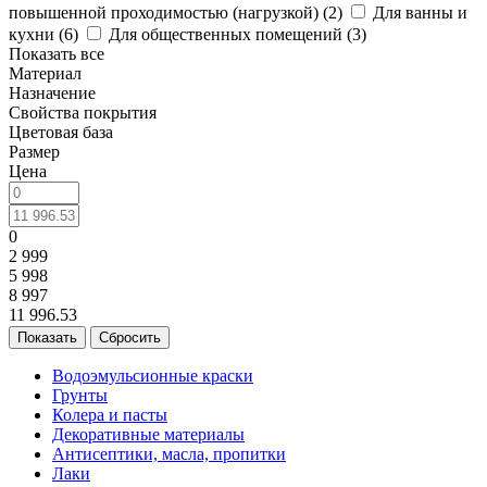
повышенной проходимостью (нагрузкой) (
2
)
Для ванны и
кухни (
6
)
Для общественных помещений (
3
)
Показать все
Материал
Назначение
Свойства покрытия
Цветовая база
Размер
Цена
0
2 999
5 998
8 997
11 996.53
Сбросить
Водоэмульсионные краски
Грунты
Колера и пасты
Декоративные материалы
Антисептики, масла, пропитки
Лаки