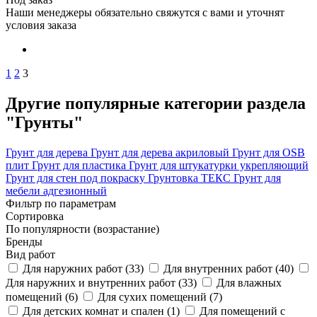
Наши менеджеры обязательно свяжутся с вами и уточнят
условия заказа
1
2
3
Другие популярные категории раздела
"Грунты"
Грунт для дерева
Грунт для дерева акриловый
Грунт для OSB
плит
Грунт для пластика
Грунт для штукатурки укрепляющий
Грунт для стен под покраску
Грунтовка ТЕКС
Грунт для
мебели адгезионный
Фильтр по параметрам
Сортировка
По популярности (возрастание)
Бренды
Вид работ
Для наружних работ (
33
)
Для внутренних работ (
40
)
Для наружних и внутренних работ (
33
)
Для влажных
помещений (
6
)
Для сухих помещений (
7
)
Для детских комнат и спален (
1
)
Для помещений с