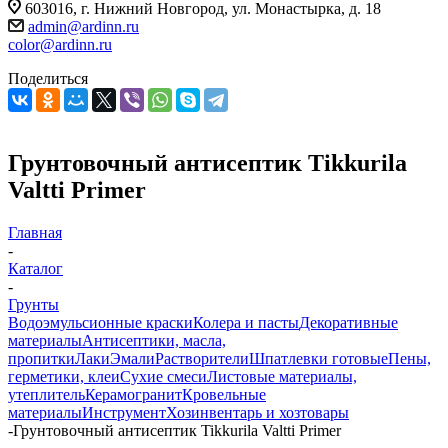
603016, г. Нижний Новгород, ул. Монастырка, д. 18
admin@ardinn.ru
color@ardinn.ru
Поделиться
Грунтовочный антисептик Tikkurila
Valtti Primer
Главная
-
Каталог
-
Грунты
Водоэмульсионные краски
Колера и пасты
Декоративные
материалы
Антисептики, масла,
пропитки
Лаки
Эмали
Растворители
Шпатлевки готовые
Пены,
герметики, клеи
Сухие смеси
Листовые материалы,
утеплитель
Керамогранит
Кровельные
материалы
Инструмент
Хозинвентарь и хозтовары
-
Грунтовочный антисептик Tikkurila Valtti Primer