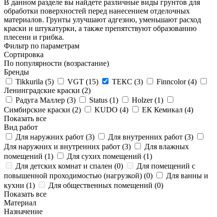
В данном разделе вы найдете различные виды грунтов для
обработки поверхностей перед нанесением отделочных
материалов. Грунты улучшают адгезию, уменьшают расход
краски и штукатурки, а также препятствуют образованию
плесени и грибка.
Фильтр по параметрам
Сортировка
По популярности (возрастание)
Бренды
Tikkurila (
5
)
VGT (
15
)
ТЕКС (
3
)
Finncolor (
4
)
Ленинградские краски (
2
)
Радуга Маллер (
3
)
Status (
1
)
Holzer (
1
)
Симбирские краски (
2
)
KUDO (
4
)
ЕК Кемикал (
4
)
Показать все
Вид работ
Для наружних работ (
3
)
Для внутренних работ (
3
)
Для наружних и внутренних работ (
3
)
Для влажных
помещений (
1
)
Для сухих помещений (
1
)
Для детских комнат и спален (
0
)
Для помещений с
повышенной проходимостью (нагрузкой) (
0
)
Для ванны и
кухни (
1
)
Для общественных помещений (
0
)
Показать все
Материал
Назначение