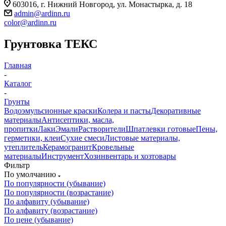
603016, г. Нижний Новгород, ул. Монастырка, д. 18
admin@ardinn.ru
color@ardinn.ru
Грунтовка ТЕКС
Главная
-
Каталог
-
Грунты
Водоэмульсионные краски
Колера и пасты
Декоративные
материалы
Антисептики, масла,
пропитки
Лаки
Эмали
Растворители
Шпатлевки готовые
Пены,
герметики, клеи
Сухие смеси
Листовые материалы,
утеплитель
Керамогранит
Кровельные
материалы
Инструмент
Хозинвентарь и хозтовары
Фильтр
По умолчанию
По популярности (убывание)
По популярности (возрастание)
По алфавиту (убывание)
По алфавиту (возрастание)
По цене (убывание)