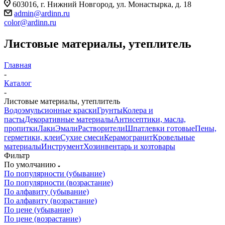
603016, г. Нижний Новгород, ул. Монастырка, д. 18
admin@ardinn.ru
color@ardinn.ru
Листовые материалы, утеплитель
Главная
-
Каталог
-
Листовые материалы, утеплитель
Водоэмульсионные краски
Грунты
Колера и
пасты
Декоративные материалы
Антисептики, масла,
пропитки
Лаки
Эмали
Растворители
Шпатлевки готовые
Пены,
герметики, клеи
Сухие смеси
Керамогранит
Кровельные
материалы
Инструмент
Хозинвентарь и хозтовары
Фильтр
По умолчанию
По популярности (убывание)
По популярности (возрастание)
По алфавиту (убывание)
По алфавиту (возрастание)
По цене (убывание)
По цене (возрастание)