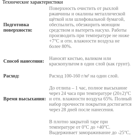
Технические характеристики
Поверхность очистить от рыхлой
ржавчины и окалины металлической
щёткой или шлифовальной бумагой,
Подготовка
обеспылить, обезжирить моющим
поверхности:
средством и вытереть насухо. Работы
производить при температуре не ниже
+7°С и отн. влажности воздуха не
более 80%.
Наносят кистью, валиком или
Способ нанесения:
краскопультом в один слой (как грунт).
Расход:
Расход 100-160 г/м² на один слой.
До отлипа – 1 час, полное высыхание
через 24 часа при температуре (20±2)°С
Время высыхания:
и отн. влажности воздуха 65%. Полный
набор прочности покрытия достигается
через 28 дней после нанесения.
В плотно закрытой таре при
температуре от 0°С до +40°С.
Выдерживает замораживание до -25°С,