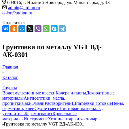
603016, г. Нижний Новгород, ул. Монастырка, д. 18
admin@ardinn.ru
color@ardinn.ru
Поделиться
Грунтовка по металлу VGT ВД-
АК-0301
Главная
-
Каталог
-
Грунты
Водоэмульсионные краски
Колера и пасты
Декоративные
материалы
Антисептики, масла,
пропитки
Лаки
Эмали
Растворители
Шпатлевки готовые
Пены,
герметики, клеи
Сухие смеси
Листовые материалы,
утеплитель
Керамогранит
Кровельные
материалы
Инструмент
Хозинвентарь и хозтовары
-
Грунтовка по металлу VGT ВД-АК-0301