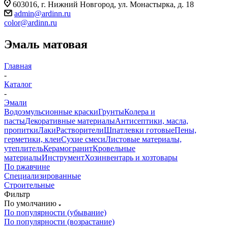
603016, г. Нижний Новгород, ул. Монастырка, д. 18
admin@ardinn.ru
color@ardinn.ru
Эмаль матовая
Главная
-
Каталог
-
Эмали
Водоэмульсионные краски
Грунты
Колера и
пасты
Декоративные материалы
Антисептики, масла,
пропитки
Лаки
Растворители
Шпатлевки готовые
Пены,
герметики, клеи
Сухие смеси
Листовые материалы,
утеплитель
Керамогранит
Кровельные
материалы
Инструмент
Хозинвентарь и хозтовары
По ржавчине
Специализированные
Строительные
Фильтр
По умолчанию
По популярности (убывание)
По популярности (возрастание)