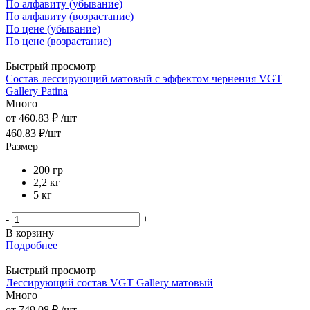
По алфавиту (убывание)
По алфавиту (возрастание)
По цене (убывание)
По цене (возрастание)
Быстрый просмотр
Состав лессирующий матовый с эффектом чернения VGT
Gallery Patina
Много
от
460.83 ₽
/шт
460.83
₽
/шт
Размер
200 гр
2,2 кг
5 кг
-
+
В корзину
Подробнее
Быстрый просмотр
Лессирующий состав VGT Gallery матовый
Много
от
749.08 ₽
/шт