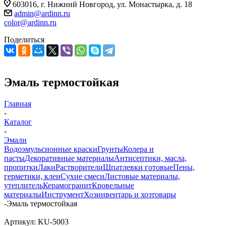
603016, г. Нижний Новгород, ул. Монастырка, д. 18
admin@ardinn.ru
color@ardinn.ru
Поделиться
Эмаль термостойкая
Главная
-
Каталог
-
Эмали
Водоэмульсионные краски
Грунты
Колера и
пасты
Декоративные материалы
Антисептики, масла,
пропитки
Лаки
Растворители
Шпатлевки готовые
Пены,
герметики, клеи
Сухие смеси
Листовые материалы,
утеплитель
Керамогранит
Кровельные
материалы
Инструмент
Хозинвентарь и хозтовары
-
Эмаль термостойкая
Артикул:
KU-5003