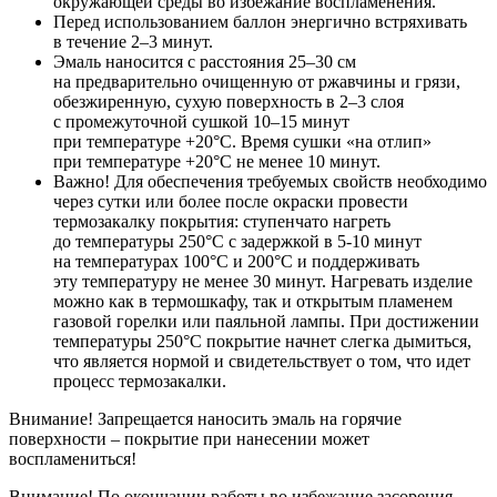
окружающей среды во избежание воспламенения.
Перед использованием баллон энергично встряхивать
в течение 2–3 минут.
Эмаль наносится с расстояния 25–30 см
на предварительно очищенную от ржавчины и грязи,
обезжиренную, сухую поверхность в 2–3 слоя
с промежуточной сушкой 10–15 минут
при температуре +20°C. Время сушки «на отлип»
при температуре +20°C не менее 10 минут.
Важно! Для обеспечения требуемых свойств необходимо
через сутки или более после окраски провести
термозакалку покрытия: ступенчато нагреть
до температуры 250°С с задержкой в 5-10 минут
на температурах 100°С и 200°С и поддерживать
эту температуру не менее 30 минут. Нагревать изделие
можно как в термошкафу, так и открытым пламенем
газовой горелки или паяльной лампы. При достижении
температуры 250°С покрытие начнет слегка дымиться,
что является нормой и свидетельствует о том, что идет
процесс термозакалки.
Внимание! Запрещается наносить эмаль на горячие
поверхности – покрытие при нанесении может
воспламениться!
Внимание! По окончании работы во избежание засорения