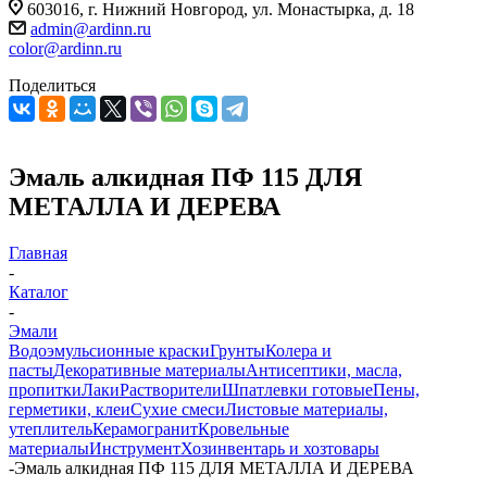
603016, г. Нижний Новгород, ул. Монастырка, д. 18
admin@ardinn.ru
color@ardinn.ru
Поделиться
Эмаль алкидная ПФ 115 ДЛЯ
МЕТАЛЛА И ДЕРЕВА
Главная
-
Каталог
-
Эмали
Водоэмульсионные краски
Грунты
Колера и
пасты
Декоративные материалы
Антисептики, масла,
пропитки
Лаки
Растворители
Шпатлевки готовые
Пены,
герметики, клеи
Сухие смеси
Листовые материалы,
утеплитель
Керамогранит
Кровельные
материалы
Инструмент
Хозинвентарь и хозтовары
-
Эмаль алкидная ПФ 115 ДЛЯ МЕТАЛЛА И ДЕРЕВА