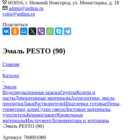
603016, г. Нижний Новгород, ул. Монастырка, д. 18
admin@ardinn.ru
color@ardinn.ru
Поделиться
Эмаль PESTO (90)
Главная
-
Каталог
-
Эмали
Водоэмульсионные краски
Грунты
Колера и
пасты
Декоративные материалы
Антисептики, масла,
пропитки
Лаки
Растворители
Шпатлевки готовые
Пены,
герметики, клеи
Сухие смеси
Листовые материалы,
утеплитель
Керамогранит
Кровельные
материалы
Инструмент
Хозинвентарь и хозтовары
-
Эмаль PESTO (90)
Артикул:
700001080