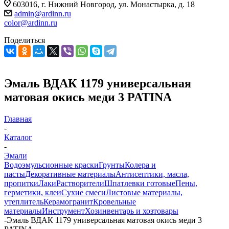
603016, г. Нижний Новгород, ул. Монастырка, д. 18
admin@ardinn.ru
color@ardinn.ru
Поделиться
Эмаль ВДАК 1179 универсальная
матовая окись меди 3 PATINA
Главная
-
Каталог
-
Эмали
Водоэмульсионные краски
Грунты
Колера и
пасты
Декоративные материалы
Антисептики, масла,
пропитки
Лаки
Растворители
Шпатлевки готовые
Пены,
герметики, клеи
Сухие смеси
Листовые материалы,
утеплитель
Керамогранит
Кровельные
материалы
Инструмент
Хозинвентарь и хозтовары
-
Эмаль ВДАК 1179 универсальная матовая окись меди 3