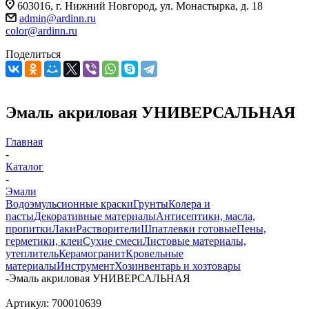
603016, г. Нижний Новгород, ул. Монастырка, д. 18
admin@ardinn.ru
color@ardinn.ru
Поделиться
Эмаль акриловая УНИВЕРСАЛЬНАЯ
Главная
-
Каталог
-
Эмали
Водоэмульсионные краски
Грунты
Колера и
пасты
Декоративные материалы
Антисептики, масла,
пропитки
Лаки
Растворители
Шпатлевки готовые
Пены,
герметики, клеи
Сухие смеси
Листовые материалы,
утеплитель
Керамогранит
Кровельные
материалы
Инструмент
Хозинвентарь и хозтовары
-
Эмаль акриловая УНИВЕРСАЛЬНАЯ
Артикул:
700010639