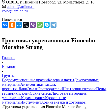
603016, г. Нижний Новгород, ул. Монастырка, д. 18
admin@ardinn.ru
color@ardinn.ru
Поделиться
Грунтовка укрепляющая Finncolor
Moraine Strong
Главная
-
Каталог
-
Грунты
Водоэмульсионные краски
Колера и пасты
Декоративные
материалы
Антисептики, масла,
пропитки
Лаки
Эмали
Растворители
Шпатлевки готовые
Пены,
герметики, клеи
Сухие смеси
Листовые материалы,
утеплитель
Керамогранит
Кровельные
материалы
Инструмент
Хозинвентарь и хозтовары
-
Грунтовка укрепляющая Finncolor Moraine Strong