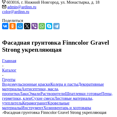
603016, г. Нижний Новгород, ул. Монастырка, д. 18
admin@ardinn.ru
color@ardinn.ru
Поделиться
Фасадная грунтовка Finncolor Gravel
Strong укрепляющая
Главная
-
Каталог
-
Грунты
Водоэмульсионные краски
Колера и пасты
Декоративные
материалы
Антисептики, масла,
пропитки
Лаки
Эмали
Растворители
Шпатлевки готовые
Пены,
герметики, клеи
Сухие смеси
Листовые материалы,
утеплитель
Керамогранит
Кровельные
материалы
Инструмент
Хозинвентарь и хозтовары
-
Фасадная грунтовка Finncolor Gravel Strong укрепляющая