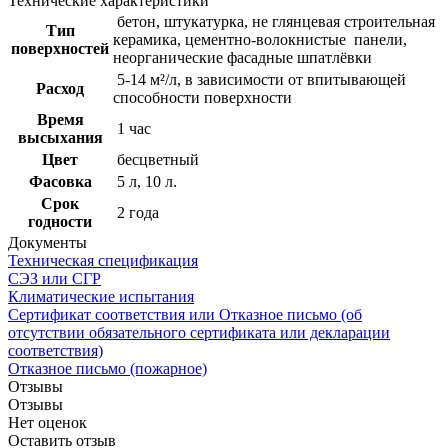
Технические характеристики
бетон, штукатурка, не глянцевая строительная
Тип
керамика, цементно-волокнистые панели,
поверхностей
неорганические фасадные шпатлёвки
5-14 м²/л, в зависимости от впитывающей
Расход
способности поверхности
Время
1 час
высыхания
Цвет
бесцветный
Фасовка
5 л, 10 л.
Срок
2 года
годности
Документы
Техническая спецификация
СЭЗ или СГР
Климатические испытания
Сертификат соответствия или Отказное письмо (об
отсутствии обязательного сертификата или декларации
соответствия)
Отказное письмо (пожарное)
Отзывы
Отзывы
Нет оценок
Оставить отзыв