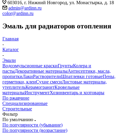
603016, г. Нижний Новгород, ул. Монастырка, д. 18
admin@ardinn.ru
color@ardinn.ru
Эмаль для радиаторов отопления
Главная
-
Каталог
-
Эмали
Водоэмульсионные краски
Грунты
Колера и
пасты
Декоративные материалы
Антисептики, масла,
пропитки
Лаки
Растворители
Шпатлевки готовые
Пены,
герметики, клеи
Сухие смеси
Листовые материалы,
утеплитель
Керамогранит
Кровельные
материалы
Инструмент
Хозинвентарь и хозтовары
По ржавчине
Специализированные
Строительные
Фильтр
По умолчанию
По популярности (убывание)
По популярности (возрастание)