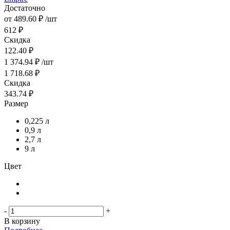
Достаточно
от
489.60 ₽
/шт
612 ₽
Скидка
122.40 ₽
1 374.94
₽
/шт
1 718.68
₽
Скидка
343.74
₽
Размер
0,225 л
0,9 л
2,7 л
9 л
Цвет
-
+
В корзину