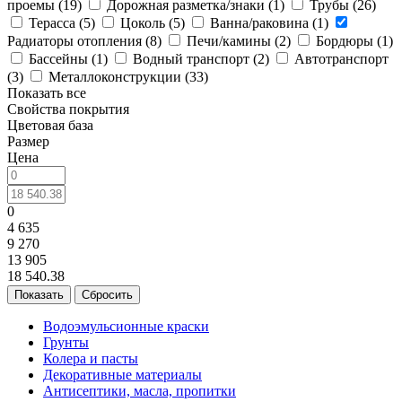
проемы (
19
)
Дорожная разметка/знаки (
1
)
Трубы (
26
)
Терасса (
5
)
Цоколь (
5
)
Ванна/раковина (
1
)
Радиаторы отопления (
8
)
Печи/камины (
2
)
Бордюры (
1
)
Бассейны (
1
)
Водный транспорт (
2
)
Автотранспорт
(
3
)
Металлоконструкции (
33
)
Показать все
Свойства покрытия
Цветовая база
Размер
Цена
0
4 635
9 270
13 905
18 540.38
Сбросить
Водоэмульсионные краски
Грунты
Колера и пасты
Декоративные материалы
Антисептики, масла, пропитки