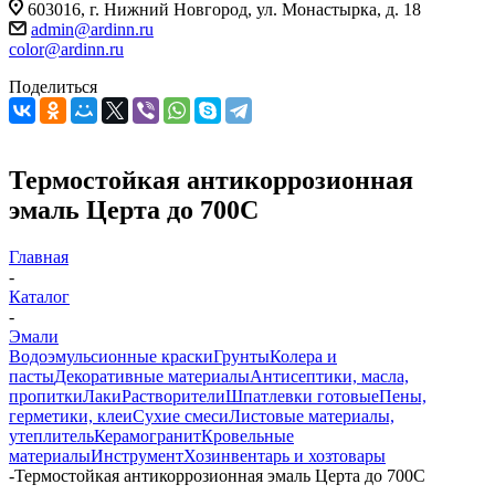
603016, г. Нижний Новгород, ул. Монастырка, д. 18
admin@ardinn.ru
color@ardinn.ru
Поделиться
Термостойкая антикоррозионная
эмаль Церта до 700С
Главная
-
Каталог
-
Эмали
Водоэмульсионные краски
Грунты
Колера и
пасты
Декоративные материалы
Антисептики, масла,
пропитки
Лаки
Растворители
Шпатлевки готовые
Пены,
герметики, клеи
Сухие смеси
Листовые материалы,
утеплитель
Керамогранит
Кровельные
материалы
Инструмент
Хозинвентарь и хозтовары
-
Термостойкая антикоррозионная эмаль Церта до 700С