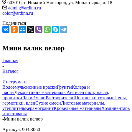
603016, г. Нижний Новгород, ул. Монастырка, д. 18
admin@ardinn.ru
color@ardinn.ru
Поделиться
Мини валик велюр
Главная
-
Каталог
-
Инструмент
Водоэмульсионные краски
Грунты
Колера и
пасты
Декоративные материалы
Антисептики, масла,
пропитки
Лаки
Эмали
Растворители
Шпатлевки готовые
Пены,
герметики, клеи
Сухие смеси
Листовые материалы,
утеплитель
Керамогранит
Кровельные материалы
Хозинвентарь
и хозтовары
-
Мини валик велюр
Артикул:
903-3060