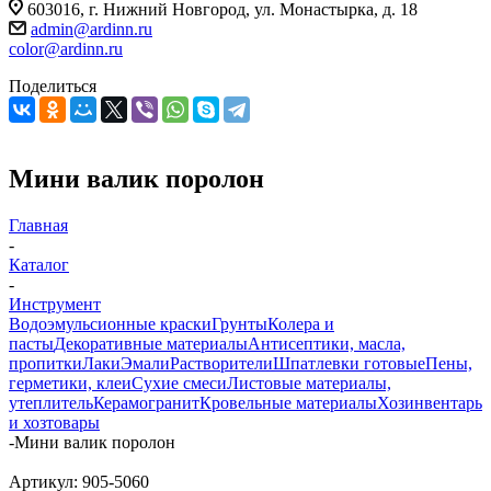
603016, г. Нижний Новгород, ул. Монастырка, д. 18
admin@ardinn.ru
color@ardinn.ru
Поделиться
Мини валик поролон
Главная
-
Каталог
-
Инструмент
Водоэмульсионные краски
Грунты
Колера и
пасты
Декоративные материалы
Антисептики, масла,
пропитки
Лаки
Эмали
Растворители
Шпатлевки готовые
Пены,
герметики, клеи
Сухие смеси
Листовые материалы,
утеплитель
Керамогранит
Кровельные материалы
Хозинвентарь
и хозтовары
-
Мини валик поролон
Артикул:
905-5060