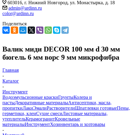
603016, г. Нижний Новгород, ул. Монастырка, д. 18
admin@ardinn.ru
color@ardinn.ru
Поделиться
Валик миди DЕCOR 100 мм d 30 мм
бюгель 6 мм ворс 9 мм микрофибра
Главная
-
Каталог
-
Инструмент
Водоэмульсионные краски
Грунты
Колера и
пасты
Декоративные материалы
Антисептики, масла,
пропитки
Лаки
Эмали
Растворители
Шпатлевки готовые
Пены,
герметики, клеи
Сухие смеси
Листовые материалы,
утеплитель
Керамогранит
Кровельные
материалы
Инструмент
Хозинвентарь и хозтовары
-