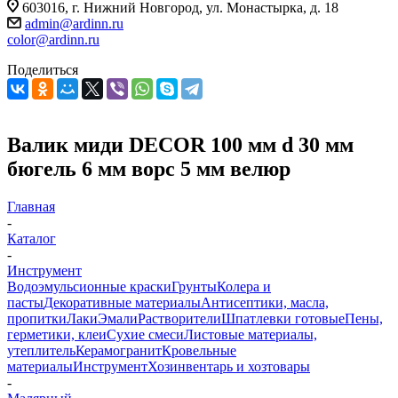
603016, г. Нижний Новгород, ул. Монастырка, д. 18
admin@ardinn.ru
color@ardinn.ru
Поделиться
Валик миди DЕCOR 100 мм d 30 мм
бюгель 6 мм ворс 5 мм велюр
Главная
-
Каталог
-
Инструмент
Водоэмульсионные краски
Грунты
Колера и
пасты
Декоративные материалы
Антисептики, масла,
пропитки
Лаки
Эмали
Растворители
Шпатлевки готовые
Пены,
герметики, клеи
Сухие смеси
Листовые материалы,
утеплитель
Керамогранит
Кровельные
материалы
Инструмент
Хозинвентарь и хозтовары
-