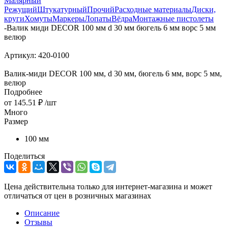
Малярный
Режущий
Штукатурный
Прочий
Расходные материалы
Диски,
круги
Хомуты
Маркеры
Лопаты
Вёдра
Монтажные пистолеты
-
Валик миди DЕCOR 100 мм d 30 мм бюгель 6 мм ворс 5 мм
велюр
Артикул:
420-0100
Валик-миди DЕCOR 100 мм, d 30 мм, бюгель 6 мм, ворс 5 мм,
велюр
Подробнее
от
145.51 ₽
/шт
Много
Размер
100 мм
Поделиться
Цена действительна только для интернет-магазина и может
отличаться от цен в розничных магазинах
Описание
Отзывы