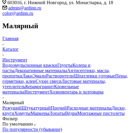
603016, г. Нижний Новгород, ул. Монастырка, д. 18
admin@ardinn.ru
color@ardinn.ru
Малярный
Главная
-
Каталог
-
Инструмент
Водоэмульсионные краски
Грунты
Колера и
пасты
Декоративные материалы
Антисептики, масла,
пропитки
Лаки
Эмали
Растворители
Шпатлевки готовые
Пены,
герметики, клеи
Сухие смеси
Листовые материалы,
утеплитель
Керамогранит
Кровельные
материалы
Инструмент
Хозинвентарь и хозтовары
-
Малярный
Режущий
Штукатурный
Прочий
Расходные материалы
Диски,
круги
Хомуты
Маркеры
Лопаты
Вёдра
Монтажные пистолеты
Фильтр
По умолчанию
По популярности (убывание)