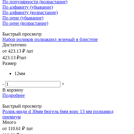
По популярности (возрастание)
По алфавиту (убывание)
По алфавиту (возрастание)
По цене (убывание)
По цене (возрастание)
Быстрый просмотр
Набор роликов полиакрил зеленый в блистере
Достаточно
от
423.13 ₽
/шт
423.13
₽
/шт
Размер
12мм
-
+
В корзину
Подробнее
Быстрый просмотр
Ролик-миди d 30мм бюгель 6мм ворс 13 мм полиамид
премиум
Много
от
110.61 ₽
/шт