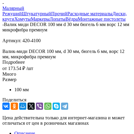
-
Малярный
Режущий
Штукатурный
Прочий
Расходные материалы
Диски,
круги
Хомуты
Маркеры
Лопаты
Вёдра
Монтажные пистолеты
-
Валик миди DЕCOR 100 мм d 30 мм бюгель 6 мм ворс 12 мм
микрофибра премиум
Артикул:
420-4100
Валик-миди DЕCOR 100 мм, d 30 мм, бюгель 6 мм, ворс 12
мм, микрофибра премиум
Подробнее
от
173.54 ₽
/шт
Много
Размер
100 мм
Поделиться
Цена действительна только для интернет-магазина и может
отличаться от цен в розничных магазинах
Описание