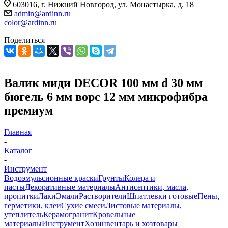
603016, г. Нижний Новгород, ул. Монастырка, д. 18
admin@ardinn.ru
color@ardinn.ru
Поделиться
Валик миди DЕCOR 100 мм d 30 мм
бюгель 6 мм ворс 12 мм микрофибра
премиум
Главная
-
Каталог
-
Инструмент
Водоэмульсионные краски
Грунты
Колера и
пасты
Декоративные материалы
Антисептики, масла,
пропитки
Лаки
Эмали
Растворители
Шпатлевки готовые
Пены,
герметики, клеи
Сухие смеси
Листовые материалы,
утеплитель
Керамогранит
Кровельные
материалы
Инструмент
Хозинвентарь и хозтовары