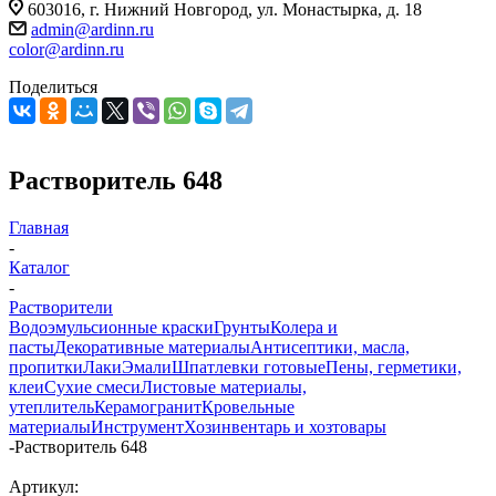
603016, г. Нижний Новгород, ул. Монастырка, д. 18
admin@ardinn.ru
color@ardinn.ru
Поделиться
Растворитель 648
Главная
-
Каталог
-
Растворители
Водоэмульсионные краски
Грунты
Колера и
пасты
Декоративные материалы
Антисептики, масла,
пропитки
Лаки
Эмали
Шпатлевки готовые
Пены, герметики,
клеи
Сухие смеси
Листовые материалы,
утеплитель
Керамогранит
Кровельные
материалы
Инструмент
Хозинвентарь и хозтовары
-
Растворитель 648
Артикул: