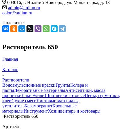
603016, г. Нижний Новгород, ул. Монастырка, д. 18
admin@ardinn.ru
color@ardinn.ru
Поделиться
Растворитель 650
Главная
-
Каталог
-
Растворители
Водоэмульсионные краски
Грунты
Колера и
пасты
Декоративные материалы
Антисептики, масла,
пропитки
Лаки
Эмали
Шпатлевки готовые
Пены, герметики,
клеи
Сухие смеси
Листовые материалы,
утеплитель
Керамогранит
Кровельные
материалы
Инструмент
Хозинвентарь и хозтовары
-
Растворитель 650
Артикул: