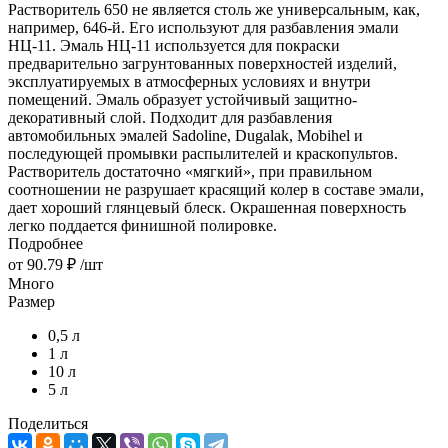
Растворитель 650 не является столь же универсальным, как,
например, 646-й. Его используют для разбавления эмали
НЦ-11. Эмаль НЦ-11 используется для покраски
предварительно загрунтованных поверхностей изделий,
эксплуатируемых в атмосферных условиях и внутри
помещений. Эмаль образует устойчивый защитно-
декоративный слой. Подходит для разбавления
автомобильных эмалей Sadoline, Dugalak, Mobihel и
последующей промывки распылителей и краскопультов.
Растворитель достаточно «мягкий», при правильном
соотношении не разрушает красящий колер в составе эмали,
дает хороший глянцевый блеск. Окрашенная поверхность
легко поддается финишной полировке.
Подробнее
от
90.79 ₽
/шт
Много
Размер
0,5 л
1 л
10 л
5 л
Поделиться