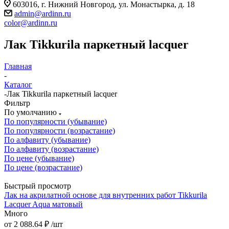
603016, г. Нижний Новгород, ул. Монастырка, д. 18
admin@ardinn.ru
color@ardinn.ru
Лак Tikkurila паркетный lacquer
Главная
-
Каталог
-
Лак Tikkurila паркетный lacquer
Фильтр
По умолчанию
По популярности (убывание)
По популярности (возрастание)
По алфавиту (убывание)
По алфавиту (возрастание)
По цене (убывание)
По цене (возрастание)
Быстрый просмотр
Лак на акрилатной основе для внутренних работ Tikkurila
Lacquer Aqua матовый
Много
от
2 088.64 ₽
/шт