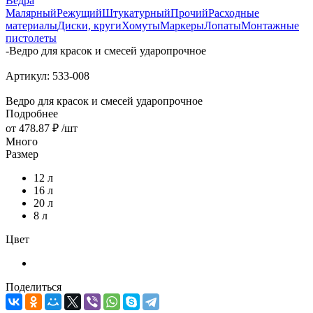
Вёдра
Малярный
Режущий
Штукатурный
Прочий
Расходные
материалы
Диски, круги
Хомуты
Маркеры
Лопаты
Монтажные
пистолеты
-
Ведро для красок и смесей ударопрочное
Артикул:
533-008
Ведро для красок и смесей ударопрочное
Подробнее
от
478.87 ₽
/шт
Много
Размер
12 л
16 л
20 л
8 л
Цвет
Поделиться