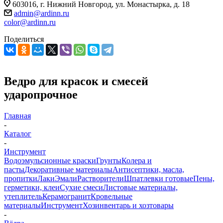
603016, г. Нижний Новгород, ул. Монастырка, д. 18
admin@ardinn.ru
color@ardinn.ru
Поделиться
Ведро для красок и смесей
ударопрочное
Главная
-
Каталог
-
Инструмент
Водоэмульсионные краски
Грунты
Колера и
пасты
Декоративные материалы
Антисептики, масла,
пропитки
Лаки
Эмали
Растворители
Шпатлевки готовые
Пены,
герметики, клеи
Сухие смеси
Листовые материалы,
утеплитель
Керамогранит
Кровельные
материалы
Инструмент
Хозинвентарь и хозтовары
-