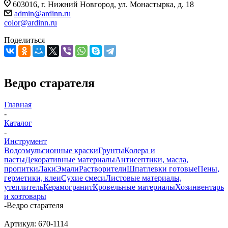
603016, г. Нижний Новгород, ул. Монастырка, д. 18
admin@ardinn.ru
color@ardinn.ru
Поделиться
Ведро cтарателя
Главная
-
Каталог
-
Инструмент
Водоэмульсионные краски
Грунты
Колера и
пасты
Декоративные материалы
Антисептики, масла,
пропитки
Лаки
Эмали
Растворители
Шпатлевки готовые
Пены,
герметики, клеи
Сухие смеси
Листовые материалы,
утеплитель
Керамогранит
Кровельные материалы
Хозинвентарь
и хозтовары
-
Ведро cтарателя
Артикул:
670-1114