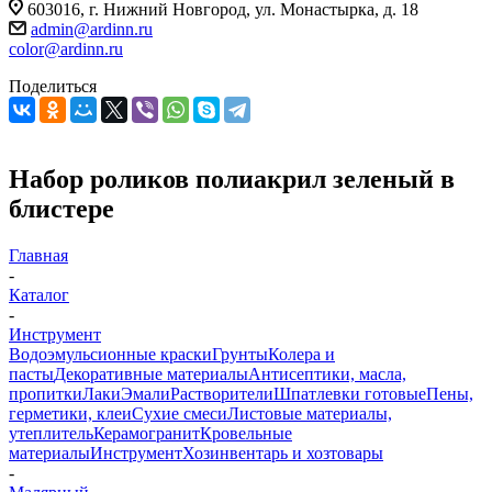
603016, г. Нижний Новгород, ул. Монастырка, д. 18
admin@ardinn.ru
color@ardinn.ru
Поделиться
Набор роликов полиакрил зеленый в
блистере
Главная
-
Каталог
-
Инструмент
Водоэмульсионные краски
Грунты
Колера и
пасты
Декоративные материалы
Антисептики, масла,
пропитки
Лаки
Эмали
Растворители
Шпатлевки готовые
Пены,
герметики, клеи
Сухие смеси
Листовые материалы,
утеплитель
Керамогранит
Кровельные
материалы
Инструмент
Хозинвентарь и хозтовары
-