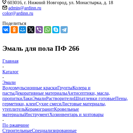
603016, г. Нижний Новгород, ул. Монастырка, д. 18
admin@ardinn.ru
color@ardinn.ru
Поделиться
Эмаль для пола ПФ 266
Главная
-
Каталог
-
Эмали
Водоэмульсионные краски
Грунты
Колера и
пасты
Декоративные материалы
Антисептики, масла,
пропитки
Лаки
Эмали
Растворители
Шпатлевки готовые
Пены,
герметики, клеи
Сухие смеси
Листовые материалы,
утеплитель
Керамогранит
Кровельные
материалы
Инструмент
Хозинвентарь и хозтовары
-
По ржавчине
Строительные
Специализированные