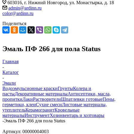
603016, г. Нижний Новгород, ул. Монастырка, д. 18
admin@ardinn.ru
color@ardinn.ru
Поделиться
Эмаль ПФ 266 для пола Status
Главная
-
Каталог
-
Эмали
Водоэмульсионные краски
Грунты
Колера и
пасты
Декоративные материалы
Антисептики, масла,
пропитки
Лаки
Растворители
Шпатлевки готовые
Пены,
герметики, клеи
Сухие смеси
Листовые материалы,
утеплитель
Керамогранит
Кровельные
материалы
Инструмент
Хозинвентарь и хозтовары
-
Эмаль ПФ 266 для пола Status
Артикул:
00000004003