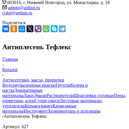
603016, г. Нижний Новгород, ул. Монастырка, д. 18
admin@ardinn.ru
color@ardinn.ru
Поделиться
Антиплесень Тефлекс
Главная
-
Каталог
-
Антисептики, масла, пропитки
Водоэмульсионные краски
Грунты
Колера и
пасты
Декоративные
материалы
Лаки
Эмали
Растворители
Шпатлевки готовые
Пены,
герметики, клеи
Сухие смеси
Листовые материалы,
утеплитель
Керамогранит
Кровельные
материалы
Инструмент
Хозинвентарь и хозтовары
-
Антиплесень Тефлекс
Артикул:
627