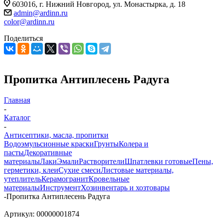
603016, г. Нижний Новгород, ул. Монастырка, д. 18
admin@ardinn.ru
color@ardinn.ru
Поделиться
Пропитка Антиплесень Радуга
Главная
-
Каталог
-
Антисептики, масла, пропитки
Водоэмульсионные краски
Грунты
Колера и
пасты
Декоративные
материалы
Лаки
Эмали
Растворители
Шпатлевки готовые
Пены,
герметики, клеи
Сухие смеси
Листовые материалы,
утеплитель
Керамогранит
Кровельные
материалы
Инструмент
Хозинвентарь и хозтовары
-
Пропитка Антиплесень Радуга
Артикул:
00000001874