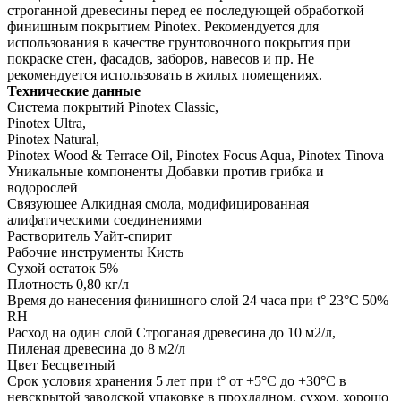
строганной древесины перед ее последующей обработкой
финишным покрытием Pinotex. Рекомендуется для
использования в качестве грунтовочного покрытия при
покраске стен, фасадов, заборов, навесов и пр. Не
рекомендуется использовать в жилых помещениях.
Технические данные
Система покрытий Pinotex Classic,
Pinotex Ultra,
Pinotex Natural,
Pinotex Wood & Terrace Oil, Pinotex Focus Aqua, Pinotex Tinova
Уникальные компоненты Добавки против грибка и
водорослей
Связующее Алкидная смола, модифицированная
алифатическими соединениями
Растворитель Уайт-спирит
Рабочие инструменты Кисть
Сухой остаток 5%
Плотность 0,80 кг/л
Время до нанесения финишного слой 24 часа при t° 23°С 50%
RH
Расход на один слой Строганая древесина до 10 м2/л,
Пиленая древесина до 8 м2/л
Цвет Бесцветный
Срок условия хранения 5 лет при t° от +5°С до +30°С в
невскрытой заводской упаковке в прохладном, сухом, хорошо