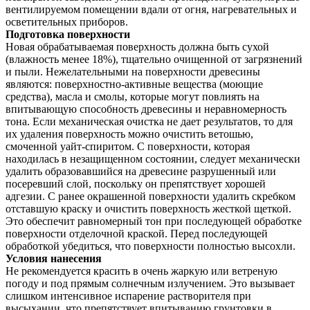
вентилируемом помещении вдали от огня, нагревательных и
осветительных приборов.
Подготовка поверхности
Новая обрабатываемая поверхность должна быть сухой
(влажность менее 18%), тщательно очищенной от загрязнений
и пыли. Нежелательными на поверхности древесины
являются: поверхностно-активные вещества (моющие
средства), масла и смолы, которые могут повлиять на
впитывающую способность древесины и неравномерность
тона. Если механическая очистка не дает результатов, то для
их удаления поверхность можно очистить ветошью,
смоченной уайт-спиритом. С поверхности, которая
находилась в незащищенном состоянии, следует механически
удалить образовавшийся на древесине разрушенный или
посеревший слой, поскольку он препятствует хорошей
адгезии. С ранее окрашенной поверхности удалить скребком
отставшую краску и очистить поверхность жесткой щеткой.
Это обеспечит равномерный тон при последующей обработке
поверхности отделочной краской. Перед последующей
обработкой убедиться, что поверхности полностью высохли.
Условия нанесения
Не рекомендуется красить в очень жаркую или ветреную
погоду и под прямым солнечным излучением. Это вызывает
слишком интенсивное испарение растворителя при
высыхании, что препятствует впитыванию грунтовки в