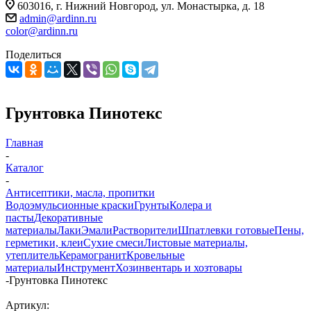
603016, г. Нижний Новгород, ул. Монастырка, д. 18
admin@ardinn.ru
color@ardinn.ru
Поделиться
Грунтовка Пинотекс
Главная
-
Каталог
-
Антисептики, масла, пропитки
Водоэмульсионные краски
Грунты
Колера и
пасты
Декоративные
материалы
Лаки
Эмали
Растворители
Шпатлевки готовые
Пены,
герметики, клеи
Сухие смеси
Листовые материалы,
утеплитель
Керамогранит
Кровельные
материалы
Инструмент
Хозинвентарь и хозтовары
-
Грунтовка Пинотекс
Артикул: