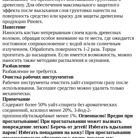
древесину. Для обеспечения максимального защитного
эффекта после высыхания слоя грунтовки нанести на
поверхность средство или краску для защиты древесины
продукции Pinotex.
Нанесение
Наносить кистью непрерывным слоем вдоль древесных
волокон, обращая особое внимание на те места, где ожидается
постоянное соприкосновение с водой и/или солнечным
излучением. Обработать поверхность 1-2 раза. Торцы
пропитать до насыщения. Если имеется возможность, можно
наносить также методами распыления и окунания.
Разбавление
Разбавление не требуется.
Очистка рабочих инструментов
Рабочие инструменты очистить уайт-спиритом сразу после
использования. Засохшее средство можно удалить только
механически.
Примечание
Содержит более 50% уайт-спирита без ароматических
соединений, ксилиол менее 20%, 3-йод-2-
пропинилбутилкарбамат менее 1%.
Огнеопасно! Вредно при
проглатывании!
При проглатывании может вызвать
повреждение легких! Беречь от детей! Избегать вдыхания
паров! Избегать попадания на кожу!
При проглатывании
незамедлительно обратиться к врачу, показав ему