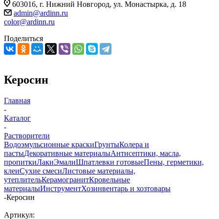
603016, г. Нижний Новгород, ул. Монастырка, д. 18
admin@ardinn.ru
color@ardinn.ru
Поделиться
Керосин
Главная
-
Каталог
-
Растворители
Водоэмульсионные краски
Грунты
Колера и
пасты
Декоративные материалы
Антисептики, масла,
пропитки
Лаки
Эмали
Шпатлевки готовые
Пены, герметики,
клеи
Сухие смеси
Листовые материалы,
утеплитель
Керамогранит
Кровельные
материалы
Инструмент
Хозинвентарь и хозтовары
-
Керосин
Артикул: