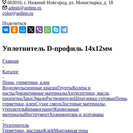
603016, г. Нижний Новгород, ул. Монастырка, д. 18
admin@ardinn.ru
color@ardinn.ru
Поделиться
Уплотнитель D-профиль 14х12мм
Главная
-
Каталог
-
Пены, герметики, клеи
Водоэмульсионные краски
Грунты
Колера и
пасты
Декоративные материалы
Антисептики, масла,
пропитки
Лаки
Эмали
Растворители
Шпатлевки готовые
Пены,
герметики, клеи
Сухие смеси
Листовые материалы,
утеплитель
Керамогранит
Кровельные
материалы
Инструмент
Хозинвентарь и хозтовары
-
Уплотнитель
Герметики, мастики
Клей
Монтажная пена