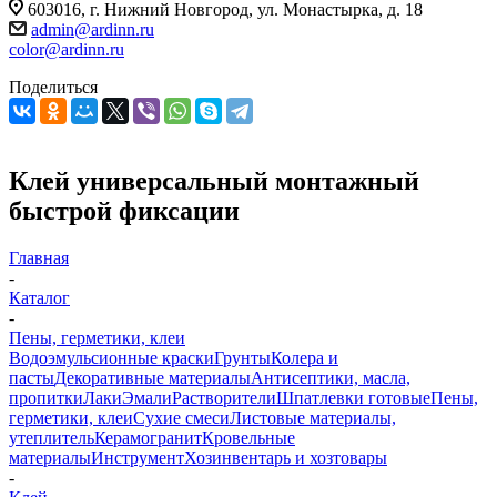
603016, г. Нижний Новгород, ул. Монастырка, д. 18
admin@ardinn.ru
color@ardinn.ru
Поделиться
Клей универсальный монтажный
быстрой фиксации
Главная
-
Каталог
-
Пены, герметики, клеи
Водоэмульсионные краски
Грунты
Колера и
пасты
Декоративные материалы
Антисептики, масла,
пропитки
Лаки
Эмали
Растворители
Шпатлевки готовые
Пены,
герметики, клеи
Сухие смеси
Листовые материалы,
утеплитель
Керамогранит
Кровельные
материалы
Инструмент
Хозинвентарь и хозтовары
-