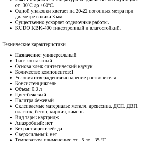
от -30ºС до +60ºС.
Одной упаковки хватает на 20-22 погонных метра при
диаметре валика 3 мм.
Существенно ускоряет отделочные работы.
KUDO KBK-400 тиксотропный и влагостойкий.
Технические характеристики
Назначение: универсальный
Тип: контактный
Основа клея: синтетический каучук
Количество компонентов:1
Условия отверждения:испарение растворителя
Консистенция:гель
Объем: 0.3 л
Цвет:бежевый
Палитра:бежевый
Склеиваемые материалы: металл, древесина, ДСП, ДВП,
пластик, бетон, кирпич, камень
Вид тары: картридж
Анаэробный: нет
Без растворителей: да
Сверхсильный: нет
Температура применения: от +5 до +35 °С