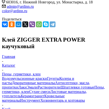
603016, г. Нижний Новгород, ул. Монастырка, д. 18
admin@ardinn.ru
color@ardinn.ru
Поделиться
Клей ZIGGER EXTRA POWER
каучуковый
Главная
-
Каталог
-
Пены, герметики, клеи
Водоэмульсионные краски
Грунты
Колера и
пасты
Декоративные материалы
Антисептики, масла,
пропитки
Лаки
Эмали
Растворители
Шпатлевки готовые
Пены,
герметики, клеи
Сухие смеси
Листовые материалы,
утеплитель
Керамогранит
Кровельные
материалы
Инструмент
Хозинвентарь и хозтовары
-