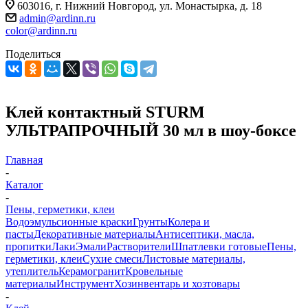
603016, г. Нижний Новгород, ул. Монастырка, д. 18
admin@ardinn.ru
color@ardinn.ru
Поделиться
Клей контактный STURM
УЛЬТРАПРОЧНЫЙ 30 мл в шоу-боксе
Главная
-
Каталог
-
Пены, герметики, клеи
Водоэмульсионные краски
Грунты
Колера и
пасты
Декоративные материалы
Антисептики, масла,
пропитки
Лаки
Эмали
Растворители
Шпатлевки готовые
Пены,
герметики, клеи
Сухие смеси
Листовые материалы,
утеплитель
Керамогранит
Кровельные
материалы
Инструмент
Хозинвентарь и хозтовары
-