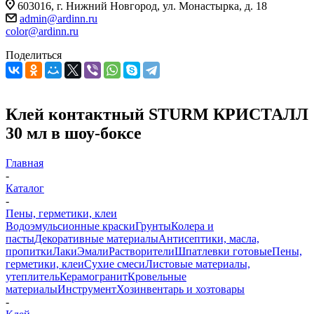
603016, г. Нижний Новгород, ул. Монастырка, д. 18
admin@ardinn.ru
color@ardinn.ru
Поделиться
Клей контактный STURM КРИСТАЛЛ
30 мл в шоу-боксе
Главная
-
Каталог
-
Пены, герметики, клеи
Водоэмульсионные краски
Грунты
Колера и
пасты
Декоративные материалы
Антисептики, масла,
пропитки
Лаки
Эмали
Растворители
Шпатлевки готовые
Пены,
герметики, клеи
Сухие смеси
Листовые материалы,
утеплитель
Керамогранит
Кровельные
материалы
Инструмент
Хозинвентарь и хозтовары
-