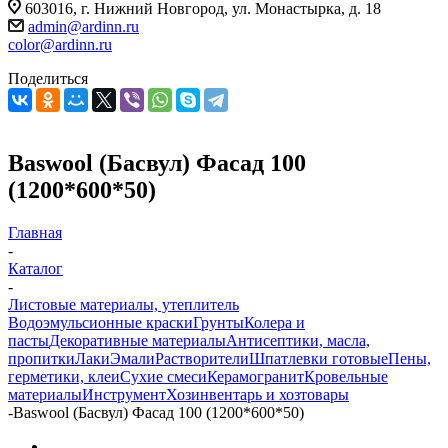
603016, г. Нижний Новгород, ул. Монастырка, д. 18
admin@ardinn.ru
color@ardinn.ru
Поделиться
Baswool (Басвул) Фасад 100
(1200*600*50)
Главная
-
Каталог
-
Листовые материалы, утеплитель
Водоэмульсионные краски
Грунты
Колера и
пасты
Декоративные материалы
Антисептики, масла,
пропитки
Лаки
Эмали
Растворители
Шпатлевки готовые
Пены,
герметики, клеи
Сухие смеси
Керамогранит
Кровельные
материалы
Инструмент
Хозинвентарь и хозтовары
-
Baswool (Басвул) Фасад 100 (1200*600*50)