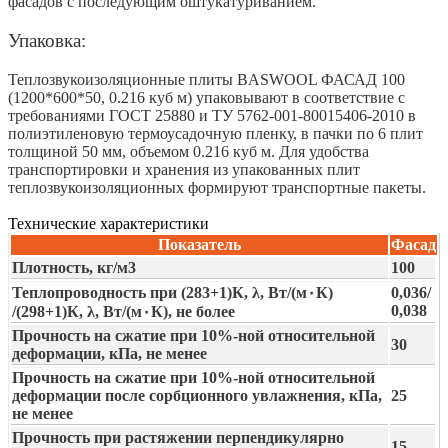
фасадов с последующим оштукатуриванием.
Упаковка:
Теплозвукоизоляционные плиты BASWOOL ФАСАД 100
(1200*600*50, 0.216 куб м) упаковывают в соответствие с
требованиями ГОСТ 25880 и ТУ 5762-001-80015406-2010 в
полиэтиленовую термоусадочную пленку, в пачки по 6 плит
толщиной 50 мм, объемом 0.216 куб м. Для удобства
транспортировки и хранения из упакованных плит
теплозвукоизоляционных формируют транспортные пакеты.
Технические характеристики
Показатель
Фасад
Плотность, кг/м3
100
Теплопроводность при (283+1)К, λ, Вт/(м٠К)
0,036/
0,038
/(298+1)К, λ, Вт/(м٠К), не более
Прочность на сжатие при 10%-ной относительной
30
деформации, кПа, не менее
Прочность на сжатие при 10%-ной относительной
деформации после сорбционного увлажнения, кПа,
25
не менее
Прочность при растяжении перпендикулярно
15