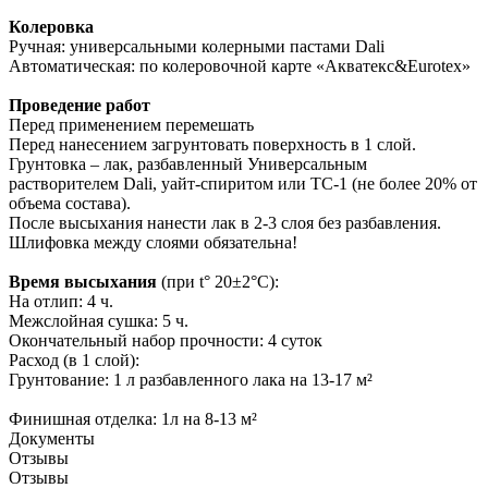
Колеровка
Ручная: универсальными колерными пастами Dali
Автоматическая: по колеровочной карте «Акватекс&Eurotex»
Проведение работ
Перед применением перемешать
Перед нанесением загрунтовать поверхность в 1 слой.
Грунтовка – лак, разбавленный Универсальным
растворителем Dali, уайт-спиритом или ТС-1 (не более 20% от
объема состава).
После высыхания нанести лак в 2-3 слоя без разбавления.
Шлифовка между слоями обязательна!
Время высыхани
я
(при t° 20±2°С):
На отлип: 4 ч.
Межслойная сушка: 5 ч.
Окончательный набор прочности: 4 суток
Расход (в 1 слой):
Грунтование: 1 л разбавленного лака на 13-17 м²
Финишная отделка: 1л на 8-13 м²
Документы
Отзывы
Отзывы