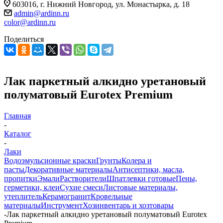
603016, г. Нижний Новгород, ул. Монастырка, д. 18
admin@ardinn.ru
color@ardinn.ru
Поделиться
Лак паркетный алкидно уретановый
полуматовый Eurotex Premium
Главная
-
Каталог
-
Лаки
Водоэмульсионные краски
Грунты
Колера и
пасты
Декоративные материалы
Антисептики, масла,
пропитки
Эмали
Растворители
Шпатлевки готовые
Пены,
герметики, клеи
Сухие смеси
Листовые материалы,
утеплитель
Керамогранит
Кровельные
материалы
Инструмент
Хозинвентарь и хозтовары
-
Лак паркетный алкидно уретановый полуматовый Eurotex