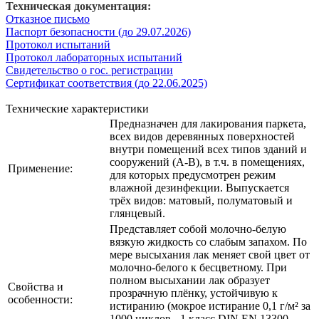
Техническая документация:
Отказное письмо
Паспорт безопасности (до 29.07.2026)
Протокол испытаний
Протокол лабораторных испытаний
Свидетельство о гос. регистрации
Сертификат соответствия (до 22.06.2025)
Технические характеристики
Предназначен для лакирования паркета,
всех видов деревянных поверхностей
внутри помещений всех типов зданий и
сооружений (А-В), в т.ч. в помещениях,
Применение:
для которых предусмотрен режим
влажной дезинфекции. Выпускается
трёх видов: матовый, полуматовый и
глянцевый.
Представляет собой молочно-белую
вязкую жидкость со слабым запахом. По
мере высыхания лак меняет свой цвет от
молочно-белого к бесцветному. При
полном высыхании лак образует
Свойства и
прозрачную плёнку, устойчивую к
особенности:
истиранию (мокрое истирание 0,1 г/м² за
1000 циклов - 1 класс DIN EN 13300