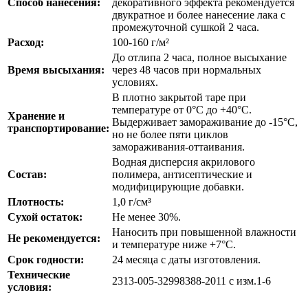
Способ нанесения:
декоративного эффекта рекомендуется
двукратное и более нанесение лака с
промежуточной сушкой 2 часа.
Расход:
100-160 г/м²
До отлипа 2 часа, полное высыхание
Время высыхания:
через 48 часов при нормальных
условиях.
В плотно закрытой таре при
температуре от 0°С до +40°С.
Хранение и
Выдерживает замораживание до -15°С,
транспортирование:
но не более пяти циклов
замораживания-оттаивания.
Водная дисперсия акрилового
Состав:
полимера, антисептические и
модифицирующие добавки.
Плотность:
1,0 г/см³
Сухой остаток:
Не менее 30%.
Наносить при повышенной влажности
Не рекомендуется:
и температуре ниже +7°С.
Срок годности:
24 месяца с даты изготовления.
Технические
2313-005-32998388-2011 с изм.1-6
условия: