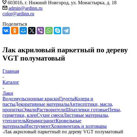
603016, г. Нижний Новгород, ул. Монастырка, д. 18
admin@ardinn.ru
color@ardinn.ru
Поделиться
Лак акриловый паркетный по дереву
VGT полуматовый
Главная
-
Каталог
-
Лаки
Водоэмульсионные краски
Грунты
Колера и
пасты
Декоративные материалы
Антисептики, масла,
пропитки
Эмали
Растворители
Шпатлевки готовые
Пены,
герметики, клеи
Сухие смеси
Листовые материалы,
утеплитель
Керамогранит
Кровельные
материалы
Инструмент
Хозинвентарь и хозтовары
-
Лак акриловый паркетный по дереву VGT полуматовый