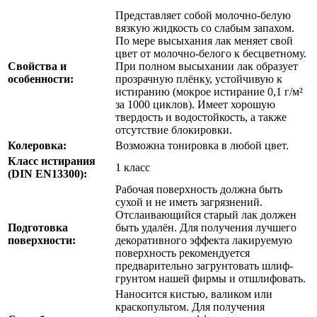
Представляет собой молочно-белую
вязкую жидкость со слабым запахом.
По мере высыхания лак меняет свой
цвет от молочно-белого к бесцветному.
Свойства и
При полном высыхании лак образует
особенности:
прозрачную плёнку, устойчивую к
истиранию (мокрое истирание 0,1 г/м²
за 1000 циклов). Имеет хорошую
твердость и водостойкость, а также
отсутствие блокировки.
Колеровка:
Возможна тонировка в любой цвет.
Класс истирания
1 класс
(DIN EN13300):
Рабочая поверхность должна быть
сухой и не иметь загрязнений.
Отслаивающийся старый лак должен
Подготовка
быть удалён. Для получения лучшего
поверхности:
декоративного эффекта лакируемую
поверхность рекомендуется
предварительно загрунтовать шлиф-
грунтом нашей фирмы и отшлифовать.
Наносится кистью, валиком или
краскопультом. Для получения