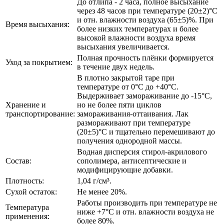
До отлипа - 2 часа, полное высыхание
через 48 часов при температуре (20±2)°С
и отн. влажности воздуха (65±5)%. При
Время высыхания:
более низких температурах и более
высокой влажности воздуха время
высыхания увеличивается.
Полная прочность плёнки формируется
Уход за покрытием:
в течение двух недель.
В плотно закрытой таре при
температуре от 0°С до +40°С.
Выдерживает замораживание до -15°С,
Хранение и
но не более пяти циклов
транспортирование:
замораживания-оттаивания. Лак
размораживают при температуре
(20±5)°С и тщательно перемешивают до
получения однородной массы.
Водная дисперсия стирол-акрилового
Состав:
сополимера, антисептические и
модифицирующие добавки.
Плотность:
1,04 г/см³.
Сухой остаток:
Не менее 20%.
Работы производить при температуре не
Температура
ниже +7°С и отн. влажности воздуха не
применения:
более 80%.