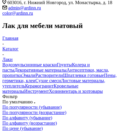
603016, г. Нижний Новгород, ул. Монастырка, д. 18
admin@ardinn.ru
color@ardinn.ru
Лак для мебели матовый
Главная
-
Каталог
-
Лаки
Водоэмульсионные краски
Грунты
Колера и
пасты
Декоративные материалы
Антисептики, масла,
пропитки
Эмали
Растворители
Шпатлевки готовые
Пены,
герметики, клеи
Сухие смеси
Листовые материалы,
утеплитель
Керамогранит
Кровельные
материалы
Инструмент
Хозинвентарь и хозтовары
Фильтр
По умолчанию
По популярности (убывание)
По популярности (возрастание)
По алфавиту (убывание)
По алфавиту (возрастание)
По цене (убывание)