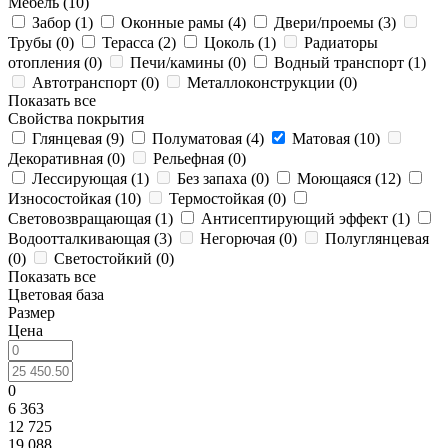
Мебель (
10
)
Забор (
1
)
Оконные рамы (
4
)
Двери/проемы (
3
)
Трубы (
0
)
Терасса (
2
)
Цоколь (
1
)
Радиаторы
отопления (
0
)
Печи/камины (
0
)
Водный транспорт (
1
)
Автотранспорт (
0
)
Металлоконструкции (
0
)
Показать все
Свойства покрытия
Глянцевая (
9
)
Полуматовая (
4
)
Матовая (
10
)
Декоративная (
0
)
Рельефная (
0
)
Лессирующая (
1
)
Без запаха (
0
)
Моющаяся (
12
)
Износостойкая (
10
)
Термостойкая (
0
)
Световозвращающая (
1
)
Антисептирующий эффект (
1
)
Водоотталкивающая (
3
)
Негорючая (
0
)
Полуглянцевая
(
0
)
Светостойкий (
0
)
Показать все
Цветовая база
Размер
Цена
0
6 363
12 725
19 088