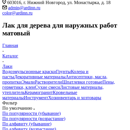
603016, г. Нижний Новгород, ул. Монастырка, д. 18
admin@ardinn.ru
color@ardinn.ru
Лак для дерева для наружных работ
матовый
Главная
-
Каталог
-
Лаки
Водоэмульсионные краски
Грунты
Колера и
пасты
Декоративные материалы
Антисептики, масла,
пропитки
Эмали
Растворители
Шпатлевки готовые
Пены,
герметики, клеи
Сухие смеси
Листовые материалы,
утеплитель
Керамогранит
Кровельные
материалы
Инструмент
Хозинвентарь и хозтовары
Фильтр
По умолчанию
По популярности (убывание)
По популярности (возрастание)
По алфавиту (убывание)
По алфавиту (возрастание)