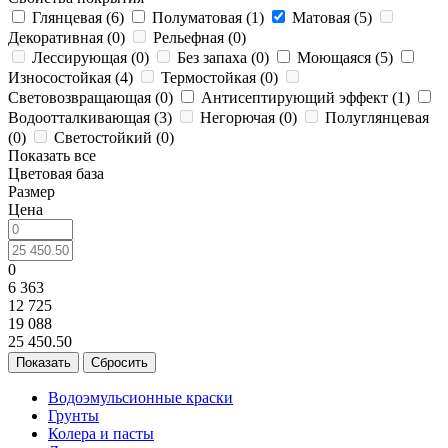
Глянцевая (
6
)
Полуматовая (
1
)
Матовая (
5
)
Декоративная (
0
)
Рельефная (
0
)
Лессирующая (
0
)
Без запаха (
0
)
Моющаяся (
5
)
Износостойкая (
4
)
Термостойкая (
0
)
Световозвращающая (
0
)
Антисептирующий эффект (
1
)
Водоотталкивающая (
3
)
Негорючая (
0
)
Полуглянцевая
(
0
)
Светостойкий (
0
)
Показать все
Цветовая база
Размер
Цена
0
6 363
12 725
19 088
25 450.50
Сбросить
Водоэмульсионные краски
Грунты
Колера и пасты