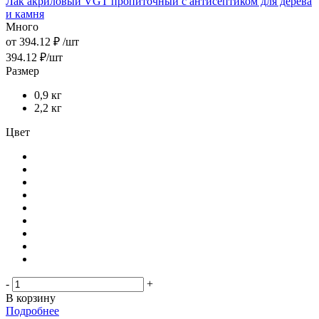
Лак акриловый VGT пропиточный с антисептиком для дерева
и камня
Много
от
394.12 ₽
/шт
394.12
₽
/шт
Размер
0,9 кг
2,2 кг
Цвет
-
+
В корзину
Подробнее