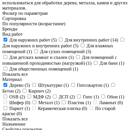
использоваться для обработки дерева, металла, камня и других
материалов.
Фильтр по параметрам
Сортировка
По популярности (возрастание)
Бренды
Вид работ
Для наружних работ (
5
)
Для внутренних работ (
14
)
Для наружних и внутренних работ (
5
)
Для влажных
помещений (
1
)
Для сухих помещений (
3
)
Для детских комнат и спален (
1
)
Для помещений с
повышенной проходимостью (нагрузкой) (
1
)
Для бани (
1
)
Для общественных помещений (
1
)
Показать все
Материал
Дерево (
5
)
Штукатурке (
1
)
Гипсокартон (
1
)
Бетон (
2
)
Кирпич (
2
)
OSB (
2
)
МДФ (
2
)
ДСП (
2
)
Гипс (
1
)
Обои (
1
)
Шифер (
0
)
Металл (
1
)
Пластик (
1
)
Ламинат (
0
)
Паркет (
1
)
Керамическая плитка (
0
)
По старой
краске (
0
)
Показать все
Назначение
Свойства покрытия