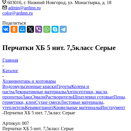
603016, г. Нижний Новгород, ул. Монастырка, д. 18
admin@ardinn.ru
color@ardinn.ru
Поделиться
Перчатки ХБ 5 нит. 7,5класс Серые
Главная
-
Каталог
-
Хозинвентарь и хозтовары
Водоэмульсионные краски
Грунты
Колера и
пасты
Декоративные материалы
Антисептики, масла,
пропитки
Лаки
Эмали
Растворители
Шпатлевки готовые
Пены,
герметики, клеи
Сухие смеси
Листовые материалы,
утеплитель
Керамогранит
Кровельные материалы
Инструмент
-
Перчатки ХБ 5 нит. 7,5класс Серые
Артикул:
007
Перчатки ХБ 5 нит. 7,5класс Серые