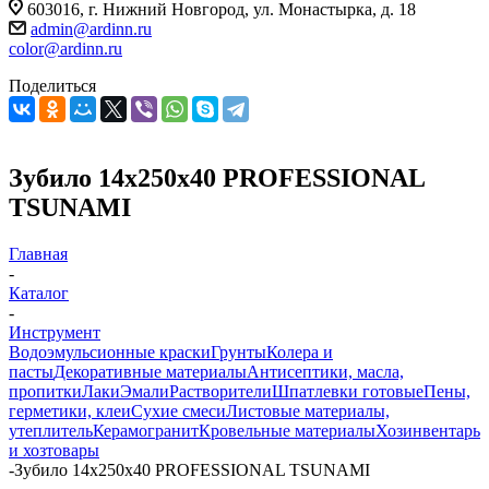
603016, г. Нижний Новгород, ул. Монастырка, д. 18
admin@ardinn.ru
color@ardinn.ru
Поделиться
Зубило 14x250x40 PROFESSIONAL
TSUNAMI
Главная
-
Каталог
-
Инструмент
Водоэмульсионные краски
Грунты
Колера и
пасты
Декоративные материалы
Антисептики, масла,
пропитки
Лаки
Эмали
Растворители
Шпатлевки готовые
Пены,
герметики, клеи
Сухие смеси
Листовые материалы,
утеплитель
Керамогранит
Кровельные материалы
Хозинвентарь
и хозтовары
-
Зубило 14x250x40 PROFESSIONAL TSUNAMI