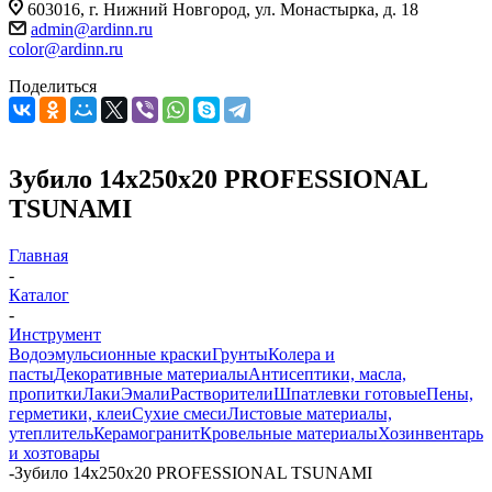
603016, г. Нижний Новгород, ул. Монастырка, д. 18
admin@ardinn.ru
color@ardinn.ru
Поделиться
Зубило 14x250x20 PROFESSIONAL
TSUNAMI
Главная
-
Каталог
-
Инструмент
Водоэмульсионные краски
Грунты
Колера и
пасты
Декоративные материалы
Антисептики, масла,
пропитки
Лаки
Эмали
Растворители
Шпатлевки готовые
Пены,
герметики, клеи
Сухие смеси
Листовые материалы,
утеплитель
Керамогранит
Кровельные материалы
Хозинвентарь
и хозтовары
-
Зубило 14x250x20 PROFESSIONAL TSUNAMI