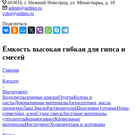
603016, г. Нижний Новгород, ул. Монастырка, д. 18
admin@ardinn.ru
color@ardinn.ru
Поделиться
Ёмкость высокая гибкая для гипса и
смесей
Главная
-
Каталог
-
Инструмент
Водоэмульсионные краски
Грунты
Колера и
пасты
Декоративные материалы
Антисептики, масла,
пропитки
Лаки
Эмали
Растворители
Шпатлевки готовые
Пены,
герметики, клеи
Сухие смеси
Листовые материалы,
утеплитель
Керамогранит
Кровельные
материалы
Инструмент
Хозинвентарь и хозтовары
-