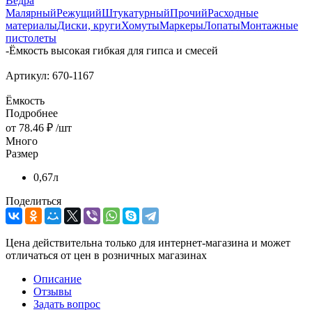
Вёдра
Малярный
Режущий
Штукатурный
Прочий
Расходные
материалы
Диски, круги
Хомуты
Маркеры
Лопаты
Монтажные
пистолеты
-
Ёмкость высокая гибкая для гипса и смесей
Артикул:
670-1167
Ёмкость
Подробнее
от
78.46 ₽
/шт
Много
Размер
0,67л
Поделиться
Цена действительна только для интернет-магазина и может
отличаться от цен в розничных магазинах
Описание
Отзывы
Задать вопрос