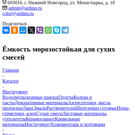
603016, г. Нижний Новгород, ул. Монастырка, д. 18
admin@ardinn.ru
color@ardinn.ru
Поделиться
Ёмкость морозостойкая для сухих
смесей
Главная
-
Каталог
-
Инструмент
Водоэмульсионные краски
Грунты
Колера и
пасты
Декоративные материалы
Антисептики, масла,
пропитки
Лаки
Эмали
Растворители
Шпатлевки готовые
Пены,
герметики, клеи
Сухие смеси
Листовые материалы,
утеплитель
Керамогранит
Кровельные
материалы
Инструмент
Хозинвентарь и хозтовары
-