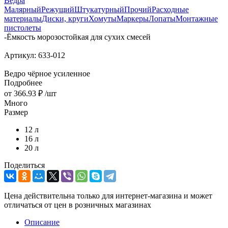
Вёдра
Малярный
Режущий
Штукатурный
Прочий
Расходные
материалы
Диски, круги
Хомуты
Маркеры
Лопаты
Монтажные
пистолеты
-
Ёмкость морозостойкая для сухих смесей
Артикул:
633-012
Ведро чёрное усиленное
Подробнее
от
366.93 ₽
/шт
Много
Размер
12 л
16 л
20 л
Поделиться
Цена действительна только для интернет-магазина и может
отличаться от цен в розничных магазинах
Описание