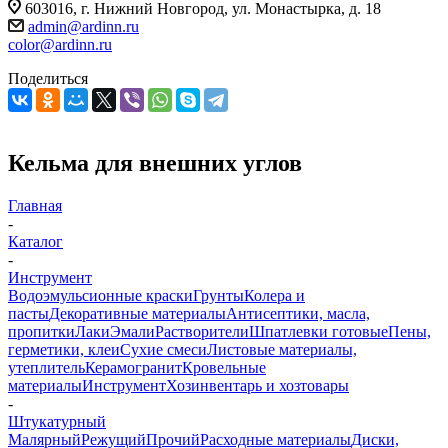
603016, г. Нижний Новгород, ул. Монастырка, д. 18
admin@ardinn.ru
color@ardinn.ru
Поделиться
Кельма для внешних углов
Главная
-
Каталог
-
Инструмент
Водоэмульсионные краски
Грунты
Колера и
пасты
Декоративные материалы
Антисептики, масла,
пропитки
Лаки
Эмали
Растворители
Шпатлевки готовые
Пены,
герметики, клеи
Сухие смеси
Листовые материалы,
утеплитель
Керамогранит
Кровельные
материалы
Инструмент
Хозинвентарь и хозтовары
-
Штукатурный
Малярный
Режущий
Прочий
Расходные материалы
Диски,